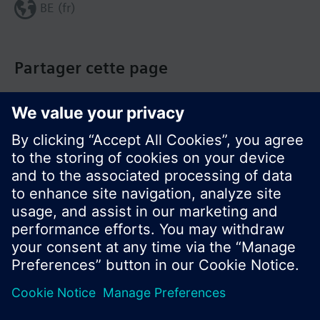
BE (fr)
Partager cette page
© Siemens Switzerland Ltd. Building Technologies
Group - 2016
Le portefeuille des produits peut varier en
fonction du pays