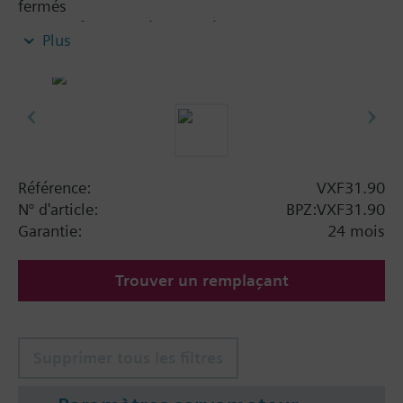
fermés
Peuvent être utilisées en mélange ou en diviseuse
Plus
Information complémentaire
Servomoteurs admissibles :
- SKB... / SKD... / SQX... pour Ø jusqu'à 80 mm
- SKC... pour Ø de 100 à 150 mm
Référence:
VXF31.90
N° d'article:
BPZ:VXF31.90
Garantie:
24 mois
Trouver un remplaçant
Supprimer tous les filtres