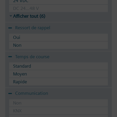
24 VDC
DC 24...48 V
Afficher tout (6)
Ressort de rappel
Oui
Non
Temps de course
Standard
Moyen
Rapide
Communication
Non
KNX