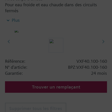
Pour eau froide et eau chaude dans des circuits
fermés
Plus
Information complémentaire
Servomoteurs admissibles :
- SKB... / SKD... / SQX... pour Ø jusqu'à 80 mm
- SKC... pour Ø à partir de 100 mm
Remarque
Vannes à 3 voies PN 16 avec raccords à brides
Référence:
VXF40.100-160
N° d'article:
BPZ:VXF40.100-160
Garantie:
24 mois
Trouver un remplaçant
Supprimer tous les filtres