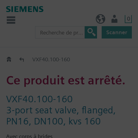
0
BE (fr)
Utilisateur
Scanner
Old2New
VXF40.100-160
Ce produit est arrêté.
VXF40.100-160
3-port seat valve, flanged,
PN16, DN100, kvs 160
Avec corps à brides