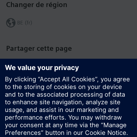
Changer de région
BE (fr)
Partager cette page
© Siemens Switzerland Ltd. Building Technologies
Group - 2016