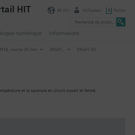
tail HIT
BE (fr)
Utilisateur
0
Panier
alogue numérique
Informations
PN16, course 20 mm
VXG41..
VXG41.50
température et la saumure en circuit ouvert et fermé.