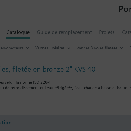
Por
Catalogue
Guide de remplacement
Projets
Cat
servomoteurs
Vannes linéaires
Vannes 3 voies filetées
ies, filetée en bronze 2" KVS 40
etés selon la norme ISO 228-1
eau de refroidissement et l'eau réfrigérée, l'eau chaude à basse et haute 
entaire
bles :
tion