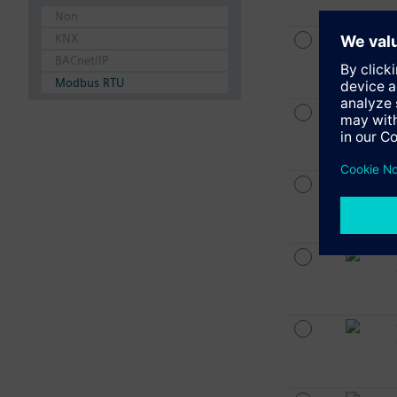
Non
KNX
BACnet/IP
Modbus RTU