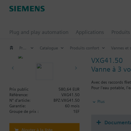
Plug and play automation
Applications
Produits
Produits confort
Catalogue
Produits confort
Vannes et 
VXG41.50
Vanne à 3 vo
Avec des raccords fil
Pour l'eau potable, l'
Prix public
580,64 EUR
Référence:
VXG41.50
Information complém
N° d'article:
BPZ:VXG41.50
Plus
Servomoteurs admissi
Garantie:
60 mois
- SKB...
Groupe de prix :
1EF
- SKD...
- SQX...
Documenta
Ajouter à la liste