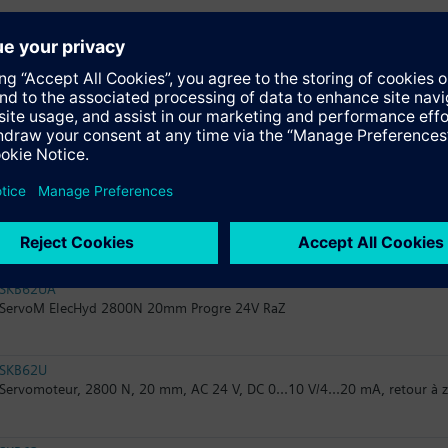
SKB32.50
Servomoteur pour vanne VXF31 et VVF32 jusqu'à Ø 80 mm AC 230V 3pt
SKB82.51
Servomoteur pour vanne VXF31 et VVF32 jusqu'à Ø 80 mm AC 24V 3pts 1
SKB82.50
Servomoteur pour vanne VXF31 et VVF32 jusqu'à Ø 80 mm AC 24V 3pts 
SKB62UA
ServoM ElecHyd 2800N 20mm Progre 24V RaZ
SKB62U
Servomoteur, 2800 N, 20 mm, AC 24 V, DC 0...10 V/4...20 mA, retour à z