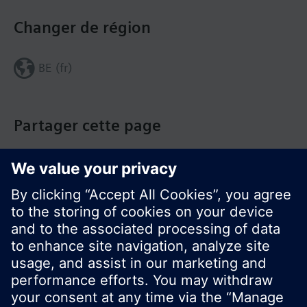
Changer de région
BE (fr)
Partager cette page
© Siemens Switzerland Ltd. Building Technologies