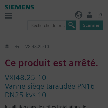
0
BE (fr)
Utilisateur
Scanner
Old2New
VXI48.25-10
Ce produit est arrêté.
VXI48.25-10
Vanne siège taraudée PN16
DN25 kvs 10
Installation dans de petites installations de