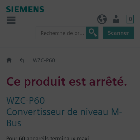
0
BE (fr)
Utilisateur
Scanner
Old2New
WZC-P60
Ce produit est arrêté.
WZC-P60
Convertisseur de niveau M-
Bus
Pour 60 appareils terminaux maxi