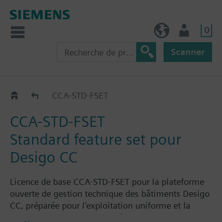
0
BE (fr)
Utilisateur
Scanner
Desigo CC
CCA-STD-FSET
CCA-STD-FSET
Standard feature set pour
Desigo CC
Licence de base CCA-STD-FSET pour la plateforme
ouverte de gestion technique des bâtiments Desigo
CC, préparée pour l'exploitation uniforme et la
surveillance ou tous les systèmes techniques dans