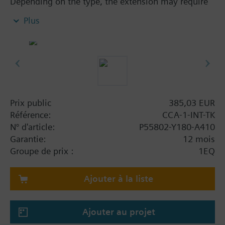
Depending on the type, the extension may require
multiple integration token licences.
Plus
Please refer to the Desigo CC Family Sales Policy or
the specific Extension Data Sheet for details or
contact your local sales representative.
Note: Requires CCA-STD-FSET or CCA-CMPT-
BA/DMS/VM/ELEC/GW license.
Prix public
385,03 EUR
Référence:
CCA-1-INT-TK
N° d'article:
P55802-Y180-A410
Garantie:
12 mois
Groupe de prix :
1EQ
Ajouter à la liste
Ajouter au projet