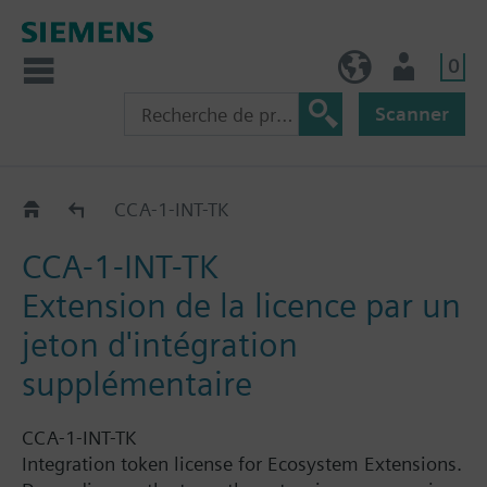
0
BE (fr)
Utilisateur
Scanner
CCA-..-..
CCA-1-INT-TK
CCA-1-INT-TK
Extension de la licence par un
jeton d'intégration
supplémentaire
CCA-1-INT-TK
Integration token license for Ecosystem Extensions.