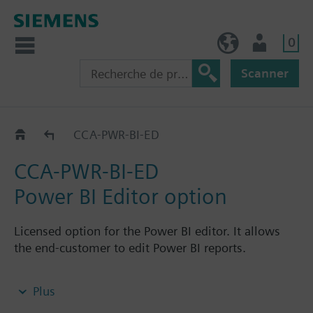
0
BE (fr)
Utilisateur
Scanner
CCA-..-..
CCA-PWR-BI-ED
CCA-PWR-BI-ED
Power BI Editor option
Licensed option for the Power BI editor. It allows
the end-customer to edit Power BI reports.
Note: Requires CCA-STD-FSET, CCA-CMPT-BA or
Plus
CCA-CMPT-DMS or CCA-CMPT-VM or CCA-CMPT-