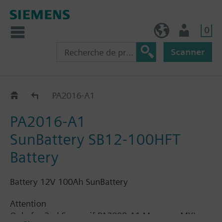
0
BE (fr)
Utilisateur
Scanner
Batteries
PA2016-A1
PA2016-A1
SunBattery SB12-100HFT
Battery
Battery 12V 100Ah SunBattery
Attention
Only for 2nd Source if PA2008-A1 Merawex MXL