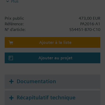
Plus
100-12 FT Batt. not available
Prix public
473,00 EUR
Référence:
PA2016-A1
N° d'article:
S54451-B70-C10
Ajouter à la liste
Ajouter au projet
Documentation
Récapitulatif technique