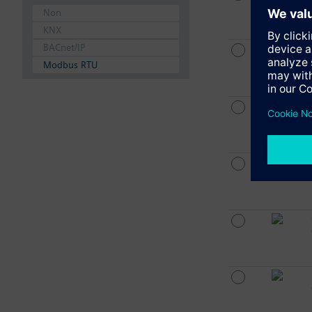
Non
KNX
BACnet/IP
Modbus RTU