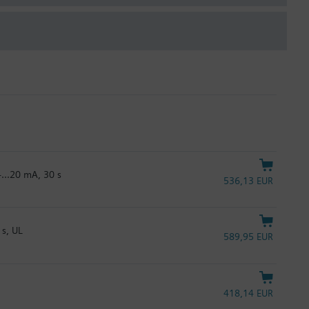
...20 mA, 30 s
536,13 EUR
s, UL
589,95 EUR
418,14 EUR