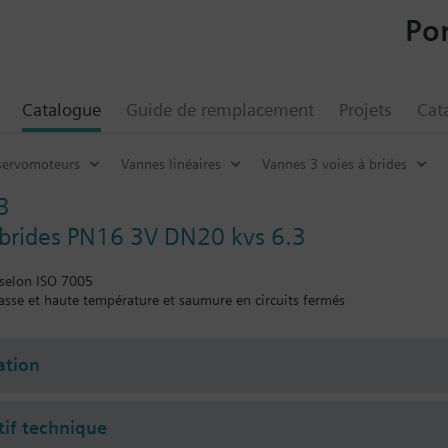
Por
Catalogue
Guide de remplacement
Projets
Cat
servomoteurs
Vannes linéaires
Vannes 3 voies à brides
3
brides PN16 3V DN20 kvs 6.3
 selon ISO 7005
basse et haute température et saumure en circuits fermés
tion
tif technique