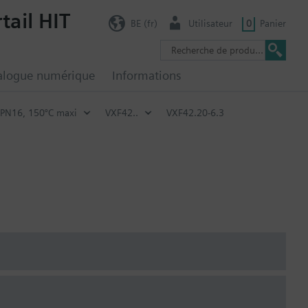
tail HIT
BE (fr)
Utilisateur
0
Panier
alogue numérique
Informations
PN16, 150°C maxi
VXF42..
VXF42.20-6.3