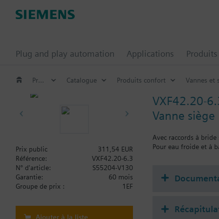
Plug and play automation
Applications
Produits
Produits confort
Catalogue
Produits confort
Vannes et 
VXF42.20-6.
Vanne siège 
Avec raccords à bride
Pour eau froide et à 
Prix public
311,54 EUR
Référence:
VXF42.20-6.3
N° d'article:
S55204-V130
Documenta
Garantie:
60 mois
Groupe de prix :
1EF
Récapitula
Ajouter à la liste