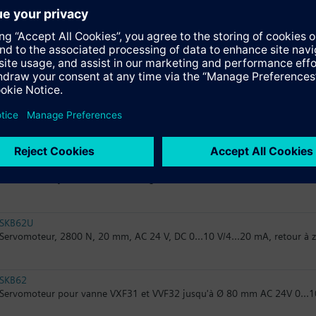
Servomoteur pour vanne VXF31 et VVF32 jusqu'à Ø 80 mm AC 230V 3pt
SKB82.51
Servomoteur pour vanne VXF31 et VVF32 jusqu'à Ø 80 mm AC 24V 3pts 1
SKB82.50
Servomoteur pour vanne VXF31 et VVF32 jusqu'à Ø 80 mm AC 24V 3pts 
SKB62UA
ServoM ElecHyd 2800N 20mm Progre 24V RaZ
SKB62U
Servomoteur, 2800 N, 20 mm, AC 24 V, DC 0...10 V/4...20 mA, retour à z
SKB62
Servomoteur pour vanne VXF31 et VVF32 jusqu'à Ø 80 mm AC 24V 0...10 