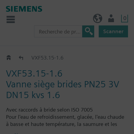
0
BE (fr)
Utilisateur
Scanner
VXF53..
VXF53.15-1.6
VXF53.15-1.6
Vanne siège brides PN25 3V
DN15 kvs 1.6
Avec raccords à bride selon ISO 7005
Pour l'eau de refroidissement, glacée, l'eau chaude
à basse et haute température, la saumure et les
huiles de transfert de chaleur en circuits ouvert et