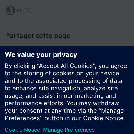
BE (fr)
Partager cette page
© Siemens Switzerland Ltd. Building Technologies
Group - 2016
Le portefeuille des produits peut varier en