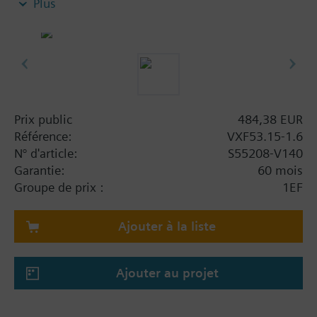
Plus
fermé
Information complémentaire
En cas d'utilisation de vannes des lignes V..F43..,
V..F53.. avec un élément chauffant de tige et une
température du fluide inférieure à -5 °C, le presse-
étoupe d'étanchéité de la tige doit être remplacé.
Prix public
484,38 EUR
Référence:
VXF53.15-1.6
Remarque
N° d'article:
S55208-V140
Vannes à 3 voies PN 25 avec raccords à brides
Garantie:
60 mois
Groupe de prix :
1EF
Ajouter à la liste
Ajouter au projet