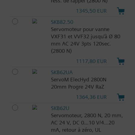
ress. de rappel (2800 N)
1345,50 EUR
SKB82.50
Servomoteur pour vanne
VXF31 et VVF32 jusqu'à Ø 80
mm AC 24V 3pts 120sec.
(2800 N)
1117,80 EUR
SKB62UA
ServoM ElecHyd 2800N
20mm Progre 24V RaZ
1364,36 EUR
SKB62U
Servomoteur, 2800 N, 20 mm,
AC 24 V, DC 0...10 V/4...20
mA, retour à zéro, UL