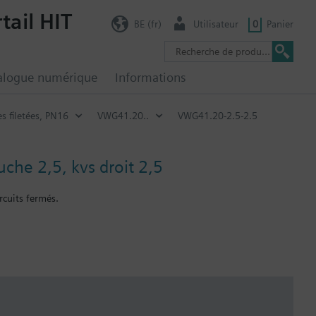
tail HIT
BE (fr)
Utilisateur
0
Panier
alogue numérique
Informations
es filetées, PN16
VWG41.20..
VWG41.20-2.5-2.5
uche 2,5, kvs droit 2,5
rcuits fermés.
duits DAC pour les applications avec des fonctions supplémentaires