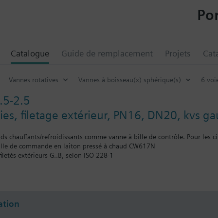
Por
Catalogue
Guide de remplacement
Projets
Cat
Vannes rotatives
Vannes à boisseau(x) sphérique(s)
6 voi
.5-2.5
es, filetage extérieur, PN16, DN20, kvs ga
nds chauffants/refroidissants comme vanne à bille de contrôle. Pour les ci
bille de commande en laiton pressé à chaud CW617N
filetés extérieurs G..B, selon ISO 228-1
c les actionneurs rotatifs électromotorisés standard de la gamme de pro
rs auxiliaires, les potentiomètres).
tion