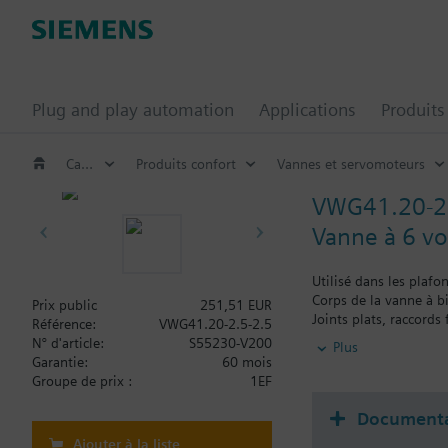
Plug and play automation
Applications
Produits
Catalogue
Produits confort
Vannes et servomoteurs
VWG41.20-2
Vanne à 6 voi
Utilisé dans les plafo
Corps de la vanne à 
Prix public
251,51 EUR
Joints plats, raccords 
Référence:
VWG41.20-2.5-2.5
Peut être combiné ave
N° d'article:
S55230-V200
Plus
(comme les interrupteu
Garantie:
60 mois
Groupe de prix :
1EF
Documenta
Ajouter à la liste