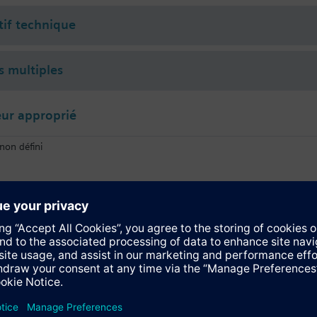
tif technique
s multiples
ur approprié
non défini
GDB141.9E
Actionneur rotatif électromoteur pour vannes à boisseau sphérique, non-
position, 5 Nm, 150 s
GDB341.9E
Actionneur rotatif électromoteur pour vannes à boisseau sphérique, non-
5 Nm, 150 s