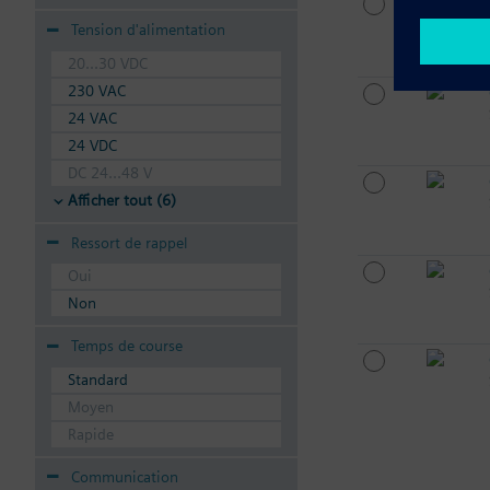
Tension d'alimentation
20...30 VDC
230 VAC
24 VAC
24 VDC
DC 24...48 V
Afficher tout (6)
Ressort de rappel
Oui
Non
Temps de course
Standard
Moyen
Rapide
Communication