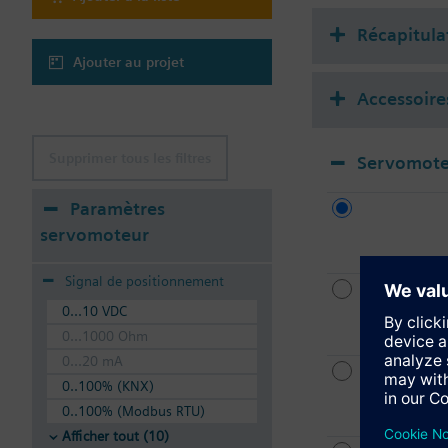
Récapitula
Ajouter au projet
Accessoire
Supprimer tous les filtres
Servomote
Paramètres
servomoteur
Signal de positionnement
0...10 VDC
0...1000 Ohm
0...20 mA
0..100% (KNX)
0..100% (Modbus RTU)
Afficher tout (10)