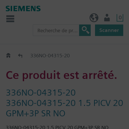
0
BE (fr)
Utilisateur
Scanner
Old2New
336NO-04315-20
Ce produit est arrêté.
336NO-04315-20
336NO-04315-20 1.5 PICV 20
GPM+3P SR NO
336NO-04315-20 1.5 PICV 20 GPM+3P SR NO