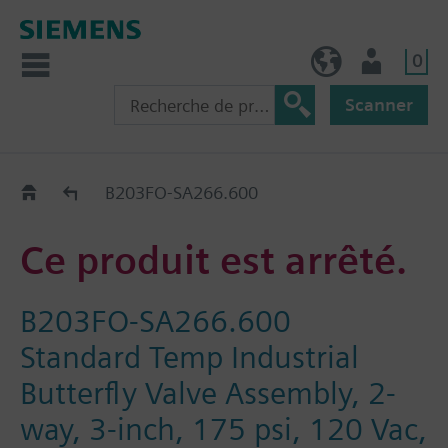
0
BE (fr)
Utilisateur
Scanner
Old2New
B203FO-SA266.600
Ce produit est arrêté.
B203FO-SA266.600
Standard Temp Industrial
Butterfly Valve Assembly, 2-
way, 3-inch, 175 psi, 120 Vac,