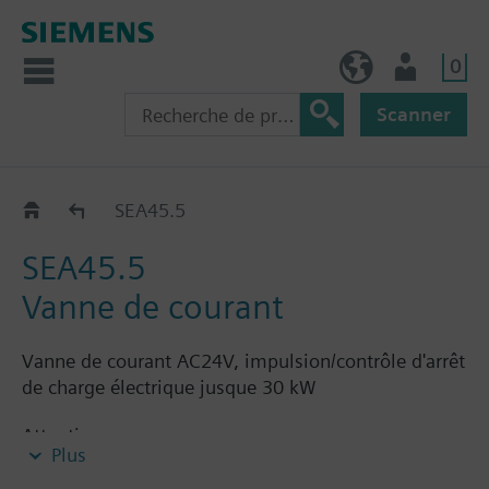
0
BE (fr)
Utilisateur
Scanner
Variateurs de puissance, relais statiques et vanne
SEA45.5
SEA45.5
Vanne de courant
Vanne de courant AC24V, impulsion/contrôle d'arrêt
de charge électrique jusque 30 kW
Attention
Plus
Mounting & local electrical regulations to be
considered