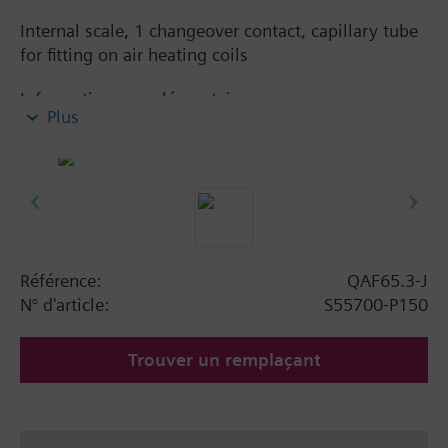
Internal scale, 1 changeover contact, capillary tube
for fitting on air heating coils
Information complémentaire
Plus
For fixing the capillary, accessory AQM63.2 (2 x 3
capillary tube clamps and 2 x 3 spacers) or capillary
clamps type FK-TZ1 is required.
Remarque
Factory setting 5 °C
Référence:
QAF65.3-J
N° d'article:
S55700-P150
Trouver un remplaçant