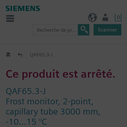
0
BE (fr)
Utilisateur
Scanner
Old2New
QAF65.3-J
Ce produit est arrêté.
QAF65.3-J
Frost monitor, 2-point,
capillary tube 3000 mm,
-10…15 °C