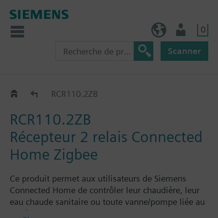
0
BE (fr)
Utilisateur
Scanner
Connected Home
RCR110.2ZB
RCR110.2ZB
Récepteur 2 relais Connected
Home Zigbee
Ce produit permet aux utilisateurs de Siemens
Connected Home de contrôler leur chaudière, leur
eau chaude sanitaire ou toute vanne/pompe liée au
système HVAC.