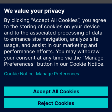
© Siemens Switzerland Ltd. Building Technologies
Group - 2016
Le portefeuille des produits peut varier en
fonction du pays
| Protection des données
Conditions d'utilisation