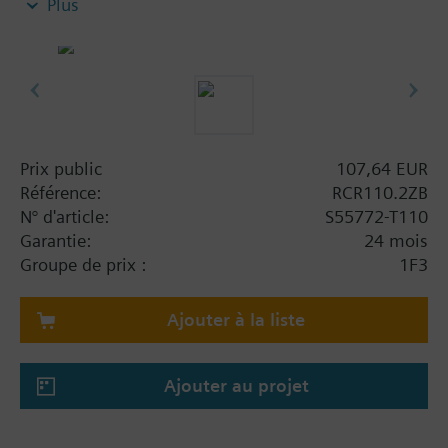
Plus
Récepteur alimenté par le secteur AC 230 V
Communique avec la passerelle Connected
Home via le réseau Zigbee
Deux contacts libres de tension pour le
déclenchement de la chaudière/pompe ou l'ECS
Indication par LED de l'état de fonctionnement
Dérogation manuelle possible des sorties de
Prix public
107,64 EUR
relais
Référence:
RCR110.2ZB
Mise à jour via le réseau Zigbee
N° d'article:
S55772-T110
Garantie:
24 mois
Groupe de prix :
1F3
Ajouter à la liste
Ajouter au projet