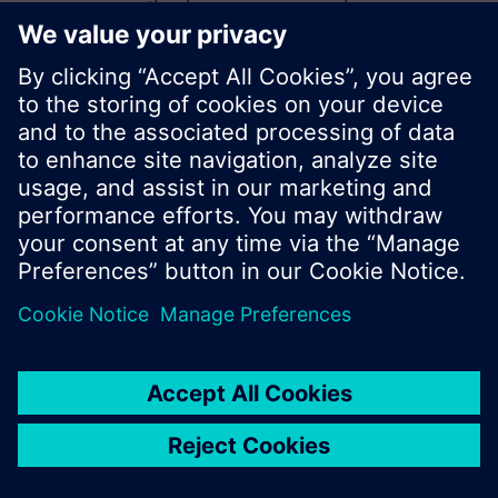
lancer une nouvelle recherche ou naviguer dans
la large offre produits Siemens.
OK