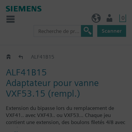
0
BE (fr)
Utilisateur
Scanner
Adaptateur (remplacement) pour VXF53..
ALF41B15
ALF41B15
Adaptateur pour vanne
VXF53.15 (rempl.)
Extension du bipasse lors du remplacement de
VXF41.. avec VXF43.. ou VXF53... Chaque jeu
contient une extension, des boulons filetés 4/8 avec
des écrous et un joint plat.