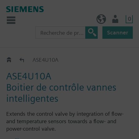
0
BE (fr)
Utilisateur
Scanner
Accessoires
ASE4U10A
ASE4U10A
Boitier de contrôle vannes
intelligentes
Extends the control valve by integration of flow-
and temperature sensors towards a flow- and
power-control valve.
Integration into temperature control loops either