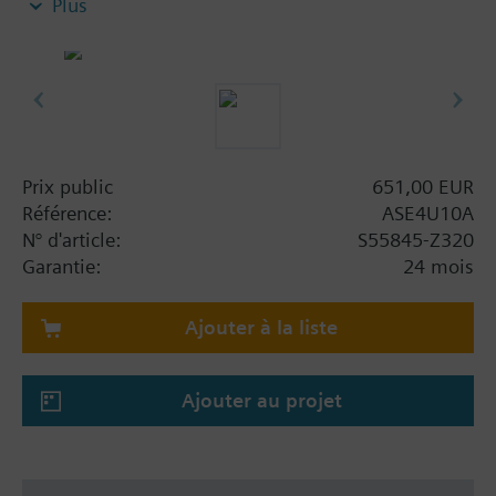
Plus
analog via 0/2...10V, 4...20 mA, or via BACnet IP or
Modbus RTU.
Provides temperature, flow, power and energy data
via BACnet IP or into the Siemens Cloud.
Power Supply AC/DC 24 V.
Prix public
651,00 EUR
Référence:
ASE4U10A
N° d'article:
S55845-Z320
Garantie:
24 mois
Ajouter à la liste
Ajouter au projet