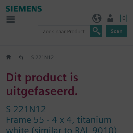
0
BE (nl)
Gebruiker
Scan
Old2New
S 221N12
Dit product is
uitgefaseerd.
S 221N12
Frame 55 - 4 x 4, titanium
white (similar to RAL 9010),