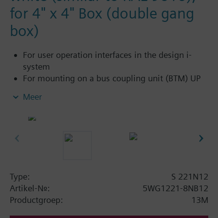
for 4" x 4" Box (double gang
box)
For user operation interfaces in the design i-
system
For mounting on a bus coupling unit (BTM) UP
117C12 for NEMA wall boxes
Meer
Type:
S 221N12
Artikel-Nr.:
5WG1221-8NB12
Productgroep:
13M