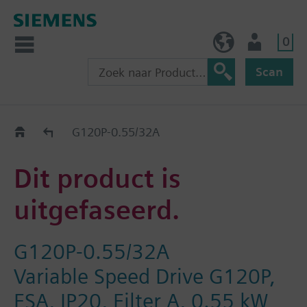
0
BE (nl)
Gebruiker
Scan
Old2New
G120P-0.55/32A
Dit product is
uitgefaseerd.
G120P-0.55/32A
Variable Speed Drive G120P,
FSA, IP20, Filter A, 0.55 kW