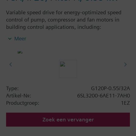
Variable speed drive for energy-optimized speed
control of pump, compressor and fan motors in
building control applications, including:
Powermodule PM230, ControlUnit CU230P-2 BT
Meer
with screening plate without panel. Available
degree of protection: IP20 and IP55.
Aanvullende informatie
When using a screening kit for the Power Module
the total height increases as follows: FSA: 80 mm;
FSB: 78 mm; FSC: 77 mm; FSD, FSE, FSF: 123 mm.
Type:
G120P-0.55/32A
The depth increases when using a BOP-2 by 10
Artikel-Nr.:
6SL3200-6AE11-7AH0
mm, and with an IOP 20 mm.
Productgroep:
1EZ
Zoek een vervanger