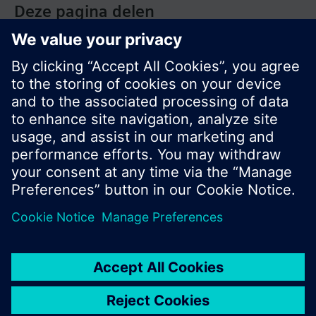
Deze pagina delen
© Siemens Nederland N.V. 2017
Productportfolio en prijzen kunnen variëren per
land
Bescherming persoonsgegevens
Gebruikershandleiding