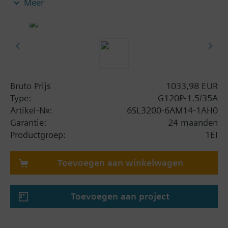
Meer
Vermogensmodule PM230, besturingseenheid
CU230P-2-BT met zeefplaat zonder paneel.
Aanvullende informatie
When using a BOP-2 or Blanking Cover the depth
increases by 5 mm, and with an IOP 15 mm.
Bruto Prijs
1033,98 EUR
Type:
G120P-1.5/35A
Artikel-Nr.:
6SL3200-6AM14-1AH0
Garantie:
24 maanden
Productgroep:
1EI
Toevoegen aan winkelwagen
Toevoegen aan project