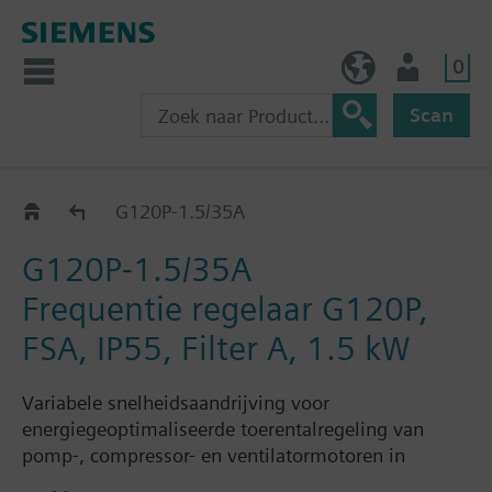
0
BE (nl)
Gebruiker
Scan
G120P..5A
G120P-1.5/35A
G120P-1.5/35A
Frequentie regelaar G120P,
FSA, IP55, Filter A, 1.5 kW
Variabele snelheidsaandrijving voor
energiegeoptimaliseerde toerentalregeling van
pomp-, compressor- en ventilatormotoren in
gebouwbesturingstoepassingen, inclusief: