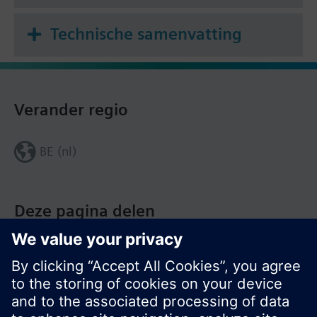
Technische samenvatting
Verander regio
BE (nl)
Deze pagina delen