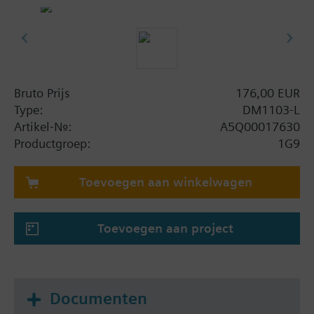
is de behuizing voorzien van een opening aan de
boven- en onderkant, met afdichtingstapeinden
voor M20 kabelwartels of borgplug (2 borgpluggen,
2 gaten meegeleverd).
Bruto Prijs
176,00 EUR
Type:
DM1103-L
Artikel-Nr.:
A5Q00017630
Productgroep:
1G9
Toevoegen aan winkelwagen
Toevoegen aan project
Documenten