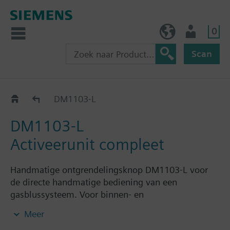
0
BE (nl)
Gebruiker
Scan
Accessories
DM1103-L
DM1103-L
Activeerunit compleet
Handmatige ontgrendelingsknop DM1103-L voor
de directe handmatige bediening van een
gasblussysteem. Voor binnen- en
buitentoepassingen.
Meer
Voor opbouw toevoerleidingen naar de DM1103-L