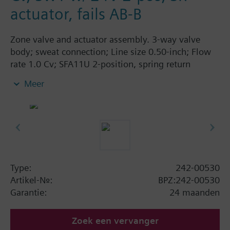
actuator, fails AB-B
Zone valve and actuator assembly. 3-way valve
body; sweat connection; Line size 0.50-inch; Flow
rate 1.0 Cv; SFA11U 2-position, spring return
actuator; 24 Vac; fails AB-B.
Meer
Type:
242-00530
Artikel-Nr.:
BPZ:242-00530
Garantie:
24 maanden
Zoek een vervanger