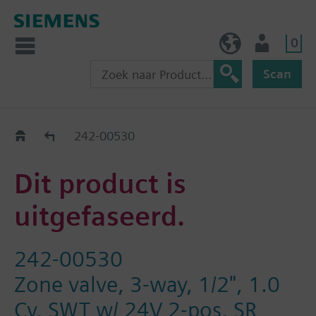
0
BE (nl)
Gebruiker
Scan
Old2New
242-00530
Dit product is
uitgefaseerd.
242-00530
Zone valve, 3-way, 1/2", 1.0
Cv, SWT w/ 24V 2-pos, SR