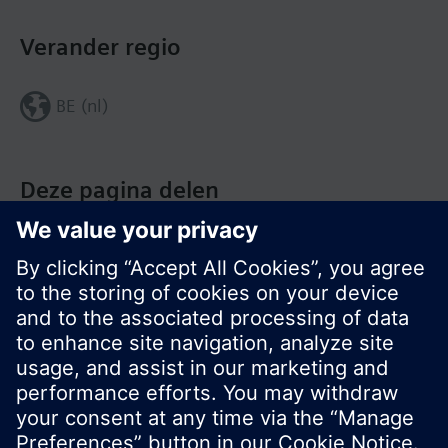
Verander regio
BE (nl)
Deze pagina delen
© Siemens Nederland N.V. 2017