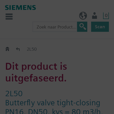
0
BE (nl)
Gebruiker
Scan
Old2New
2L50
Dit product is
uitgefaseerd.
2L50
Butterfly valve tight-closing
PN16, DN50, kvs = 80 m3/h,