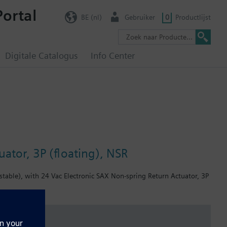
Portal
BE (nl)
Gebruiker
0
Productlijst
Digitale Catalogus
Info Center
ator, 3P (floating), NSR
table), with 24 Vac Electronic SAX Non-spring Return Actuator, 3P