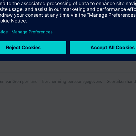
e samenvatting
en variëren per land
Bescherming persoonsgegevens
Gebruikershand