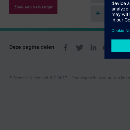
Zoek een vervanger
Technisch
Deze pagina delen
© Siemens Nederland N.V. 2017
Productportfolio en prijzen kunn