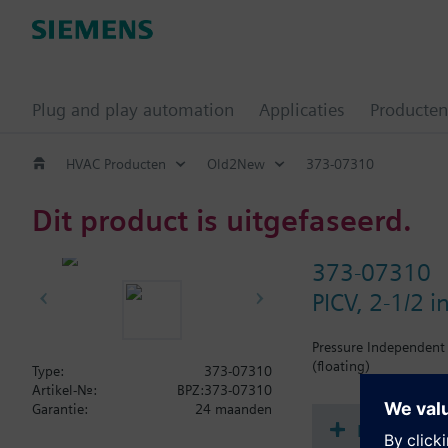
Plug and play automation
Applicaties
Producten
HVAC Producten
Old2New
373-07310
Dit product is uitgefaseerd.
373-07310
PICV, 2-1/2 
Pressure Independent 
(floating)
Type:
373-07310
Artikel-Nr.:
BPZ:373-07310
Garantie:
24 maanden
Document