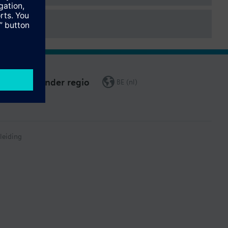
Verander regio
BE (nl)
leiding