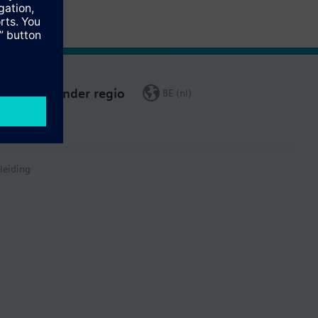
Verander regio
BE (nl)
leiding