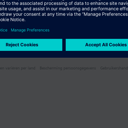
en variëren per land
Bescherming persoonsgegevens
Gebruikershand