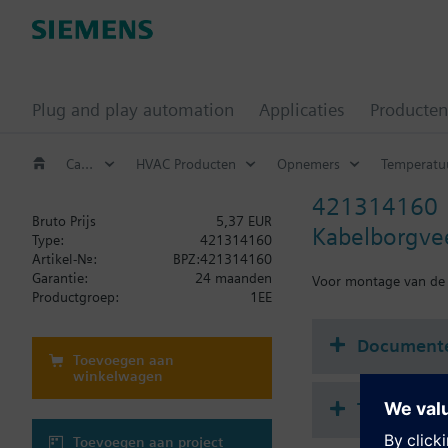
Plug and play automation
Applicaties
Producten
Catalogus
HVAC Producten
Opnemers
Temperatu
421314160
Bruto Prijs
5,37 EUR
Kabelborgve
Type:
421314160
Artikel-Nr.:
BPZ:421314160
Garantie:
24 maanden
Voor montage van de 
Productgroep:
1EE
Document
Toevoegen aan
winkelwagen
Technisch
Toevoegen aan project