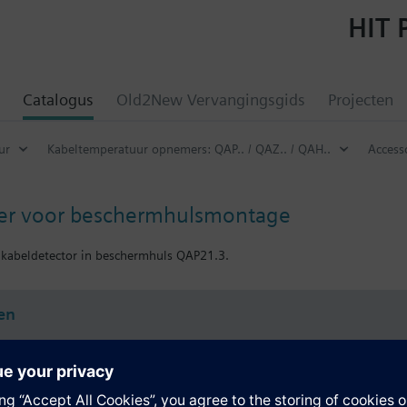
HIT 
Catalogus
Old2New Vervangingsgids
Projecten
ur
Kabeltemperatuur opnemers: QAP.. / QAZ.. / QAH..
Access
er voor beschermhulsmontage
kabeldetector in beschermhuls QAP21.3.
en
e samenvatting