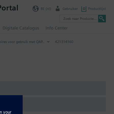
Portal
BE (nl)
Gebruiker
0
Productlijst
Digitale Catalogus
Info Center
oires voor gebruik met QAP..
421314160