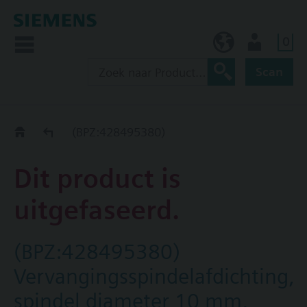
0
BE (nl)
Gebruiker
Scan
Old2New
(BPZ:428495380)
Dit product is
uitgefaseerd.
(BPZ:428495380)
Vervangingsspindelafdichting,
spindel diameter 10 mm,