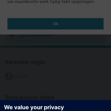
uw waardevolle werk tijdig hebt opgeslagen.
Zoek een vervanger
Ok
Documenten
Verander regio
BE (nl)
Deze pagina delen