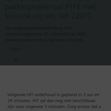
pakkingmateriaal PTFE met
silicone vrij vet, tot 220°C
Vervangingsspindelafdichting met
moersleutelgrootte 27, schroefdraad M24,
roestvaststalen behuizing voor afsluiters
- VXF41..5, DN15...40
Meer
- VVF52…M, DN15…40
- VVF61..5, VXF61..5, DN15...25
Type:
(BPZ:428495380)
Volgende HIT onderhoud is gepland in 2 uur en
Artikel-Nr.:
BPZ:428495380
24 minuten. HIT zal dan nog niet beschikbaar
Garantie:
24 maanden
zijn voor ongeveer 5 minuten. Zorg ervoor dat u
Productgroep:
1EF