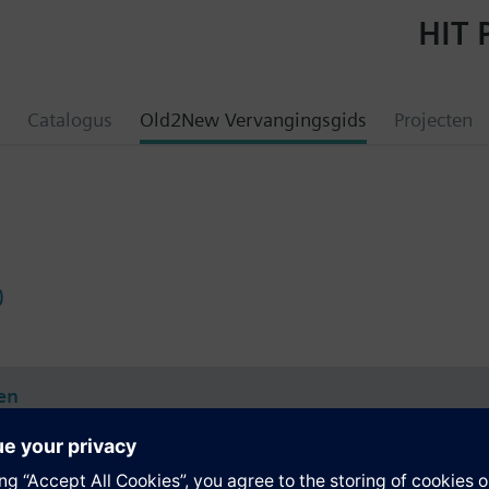
HIT 
Catalogus
Old2New Vervangingsgids
Projecten
0
en