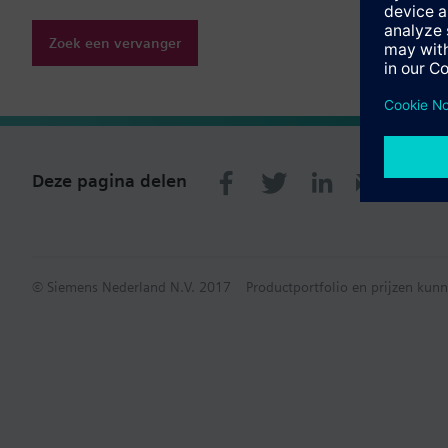
Zoek een vervanger
Deze pagina delen
© Siemens Nederland N.V. 2017
Productportfolio en prijzen kunn