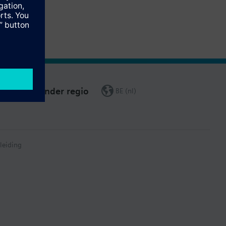
Verander regio
BE (nl)
leiding