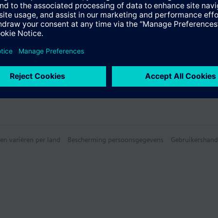
en variëren per land
Bescherming persoonsgegevens
Gebruikershand