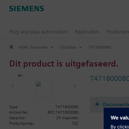
Plug and play automation
Applicaties
Producten
HVAC Producten
Old2New
7471800080
Dit product is uitgefaseerd.
747180008
Document
Type:
7471800080
Artikel-Nr.:
BPZ:7471800080
Garantie:
24 maanden
Productgroep:
1EZ