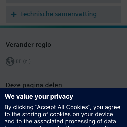
Technische samenvatting
Verander regio
BE (nl)
Deze pagina delen