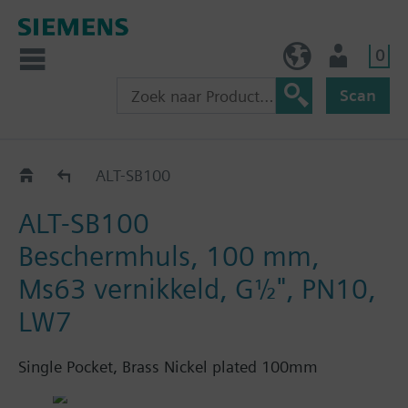
0
BE (nl)
Gebruiker
Scan
ALT..
ALT-SB100
ALT-SB100
Beschermhuls, 100 mm,
Ms63 vernikkeld, G½", PN10,
LW7
Single Pocket, Brass Nickel plated 100mm