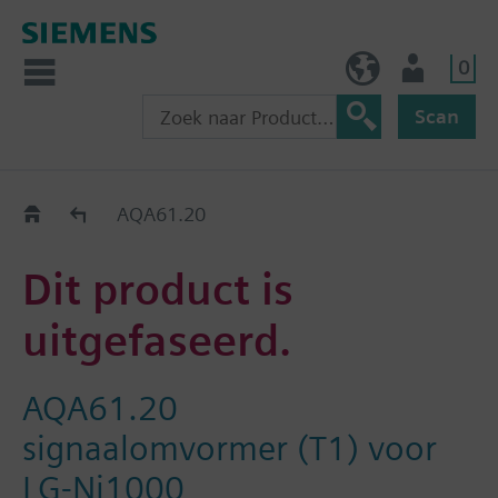
0
BE (nl)
Gebruiker
Scan
Old2New
AQA61.20
Dit product is
uitgefaseerd.
AQA61.20
signaalomvormer (T1) voor
LG-Ni1000