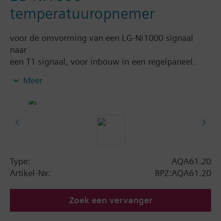
temperatuuropnemer
voor de omvorming van een LG-Ni1000 signaal
naar
een T1 signaal, voor inbouw in een regelpaneel.
Meer
Aanvullende informatie
met instelpotentiometer
Type:
AQA61.20
Artikel-Nr.:
BPZ:AQA61.20
Zoek een vervanger