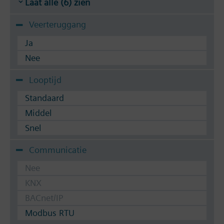
Laat alle (6) zien
Veerteruggang
Ja
Nee
Looptijd
Standaard
Middel
Snel
Communicatie
Nee
KNX
BACnet/IP
Modbus RTU