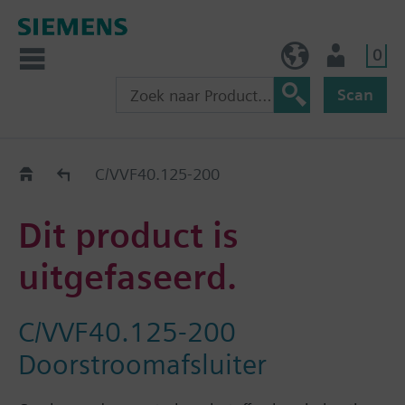
0
BE (nl)
Gebruiker
Scan
Old2New
C/VVF40.125-200
Dit product is
uitgefaseerd.
C/VVF40.125-200
Doorstroomafsluiter