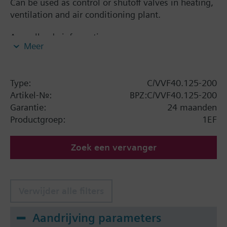
Can be used as control or shutoff valves in heating,
ventilation and air conditioning plant.
Aanvullende informatie
Meer
Bijbehorende servomotoren :
- SKB... / SKD... / SQX... voor Ø tot 80 mm
- SKC... voor Ø vanaf 100 mm
Type:
C/VVF40.125-200
Artikel-Nr.:
BPZ:C/VVF40.125-200
Samenvatting
Garantie:
24 maanden
tweeweg-/ driewegafsluiters PN10 met
Productgroep:
1EF
flensaansluiting
Zoek een vervanger
Verwijder alle filters
Aandrijving parameters