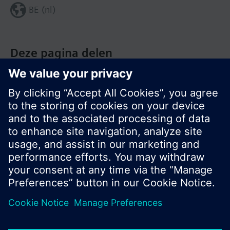
BE (nl)
Deze pagina delen
© Siemens Nederland N.V. 2017
Productportfolio en prijzen kunnen variëren per
land