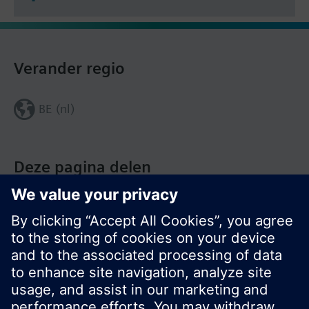
Verander regio
BE (nl)
Deze pagina delen