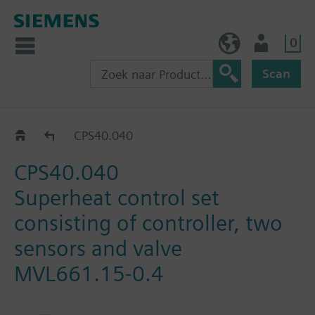
0
BE (nl)
Gebruiker
Scan
Valves and actuators - refrigeration
CPS40.040
CPS40.040
Superheat control set
consisting of controller, two
sensors and valve
MVL661.15-0.4