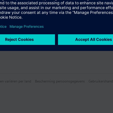
en variëren per land
Bescherming persoonsgegevens
Gebruikershand