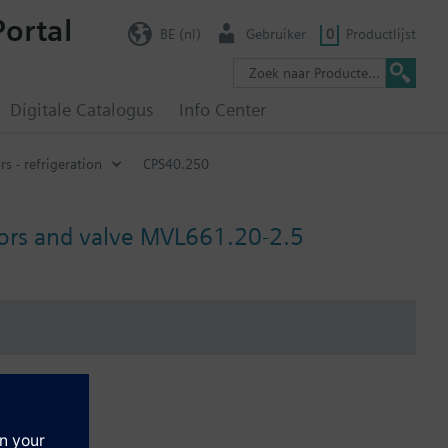
Portal
BE (nl)
Gebruiker
0
Productlijst
Digitale Catalogus
Info Center
s - refrigeration
CPS40.250
nsors and valve MVL661.20-2.5