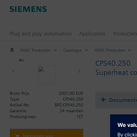
Plug and play automation
Applicaties
Producten
HVAC Producten
Catalogus
HVAC Producten
CPS40.250
Superheat co
Bruto Prijs
2007,90 EUR
Document
Type:
CPS40.250
Artikel-Nr.:
BPZ:CPS40.250
Garantie:
24 maanden
Productgroep:
1ET
Toevoegen aan