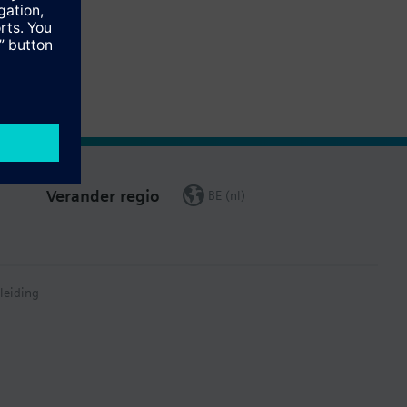
Verander regio
BE (nl)
leiding