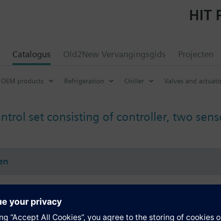
HIT 
Catalogus
Old2New Vervangingsgids
Projecten
OEM products
Refrigeration
Chiller
Valves and actuator
ntrol set consisting of controller, two se
en