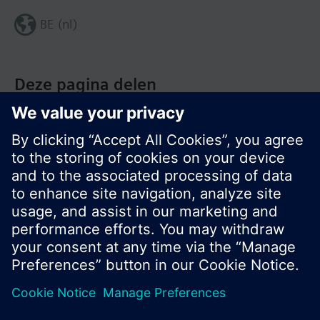
BE (nl)
Deze pagina delen
© Siemens Nederland N.V. 2017
Productportfolio en prijzen kunnen variëren per
land