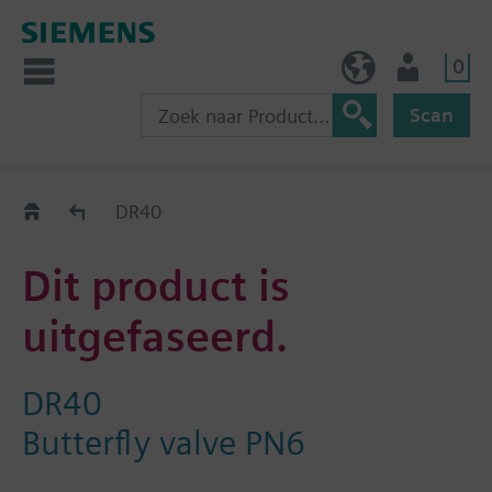
0
BE (nl)
Gebruiker
Scan
Old2New
DR40
Dit product is
uitgefaseerd.
DR40
Butterfly valve PN6