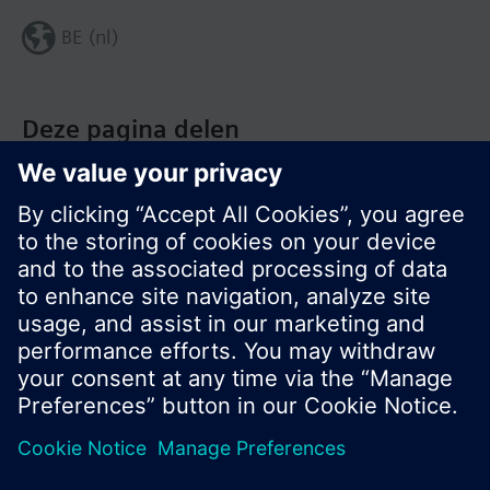
BE (nl)
Deze pagina delen
© Siemens Nederland N.V. 2017
Productportfolio en prijzen kunnen variëren per
land