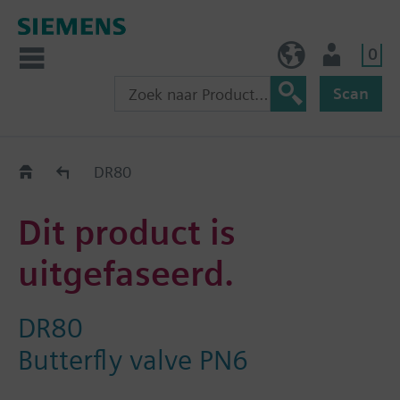
0
BE (nl)
Gebruiker
Scan
Old2New
DR80
Dit product is
uitgefaseerd.
DR80
Butterfly valve PN6