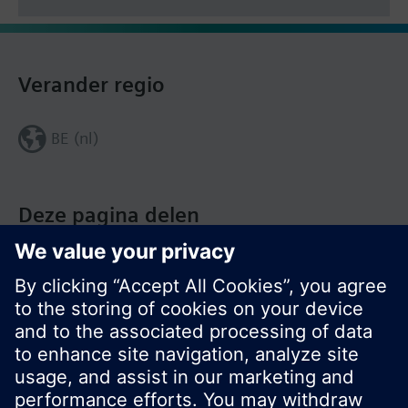
Verander regio
BE (nl)
Deze pagina delen