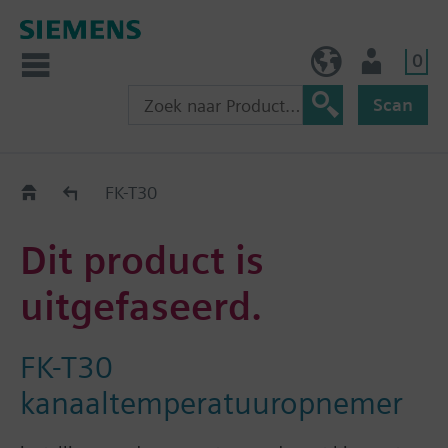
0
BE (nl)
Gebruiker
Scan
Old2New
FK-T30
Dit product is
uitgefaseerd.
FK-T30
kanaaltemperatuuropnemer