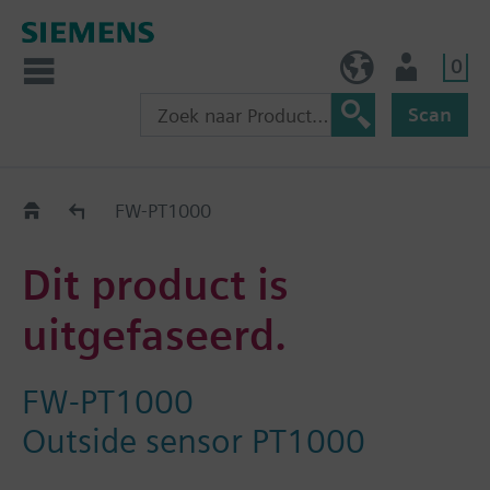
0
BE (nl)
Gebruiker
Scan
Old2New
FW-PT1000
Dit product is
uitgefaseerd.
FW-PT1000
Outside sensor PT1000