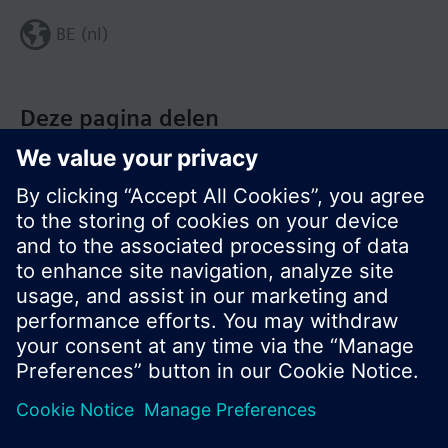
BE (nl)
Deze pagina delen
© Siemens Nederland N.V. 2017
Productportfolio en prijzen kunnen variëren per
land