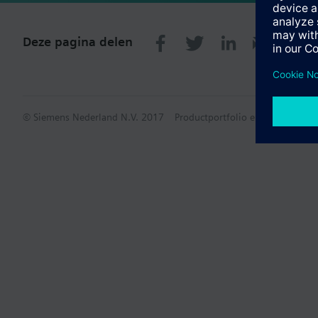
Deze pagina delen
© Siemens Nederland N.V. 2017
Productportfolio en prijzen kunn