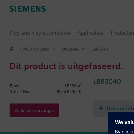
Plug and play automation
Applicaties
Producten
HVAC Producten
Old2New
LBR3040
Dit product is uitgefaseerd.
LBR3040
Type:
LBR3040
Artikel-Nr.:
BPZ:LBR3040
Document
Zoek een vervanger