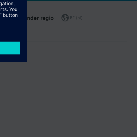
Verander regio
BE (nl)
leiding