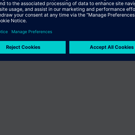
en variëren per land
Bescherming persoonsgegevens
Gebruikershand