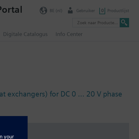
Portal
BE (nl)
Gebruiker
0
Productlijst
Digitale Catalogus
Info Center
at exchangers) for DC 0 ... 20 V phase