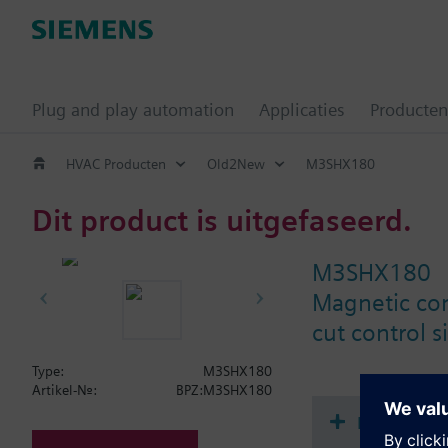
Plug and play automation
Applicaties
Producten
HVAC Producten
Old2New
M3SHX180
Dit product is uitgefaseerd.
M3SHX180
Magnetic con
cut control s
Type:
M3SHX180
Artikel-Nr.:
BPZ:M3SHX180
Document