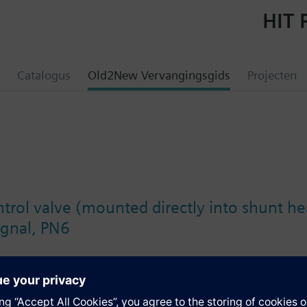
HIT 
Catalogus
Old2New Vervangingsgids
Projecten
trol valve (mounted directly into shunt he
ignal, PN6
en