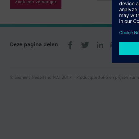
Zoek een vervanger
Deze pagina delen
© Siemens Nederland N.V. 2017
Productportfolio en prijzen kunn