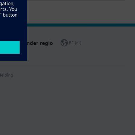
Verander regio
BE (nl)
leiding