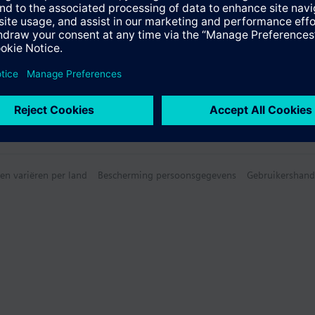
en variëren per land
Bescherming persoonsgegevens
Gebruikershand