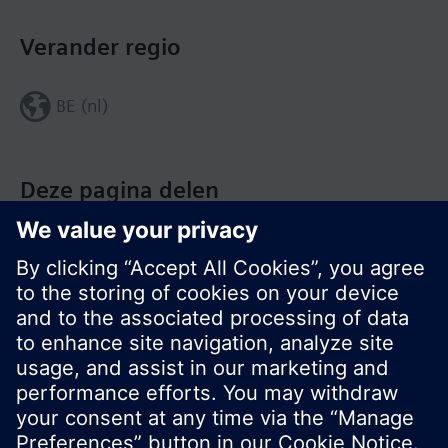
Verander regio
BE (nl)
Deze pagina delen
© Siemens Nederland N.V. 2017