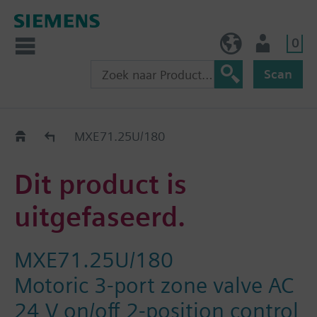
0
BE (nl)
Gebruiker
Scan
Old2New
MXE71.25U/180
Dit product is
uitgefaseerd.
MXE71.25U/180
Motoric 3-port zone valve AC
24 V on/off 2-position control