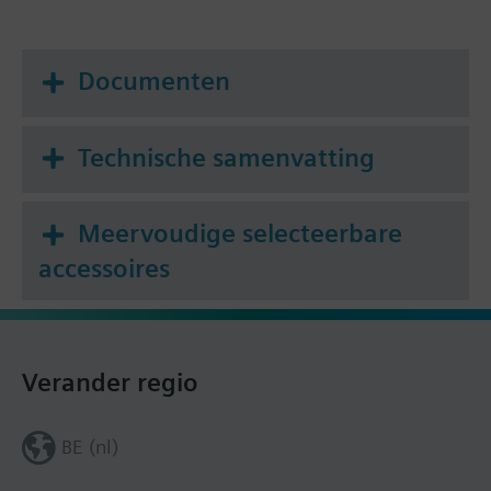
doorstroomafsluiter moet poort B(2) door een
blindflens of draadplug Z155/.. worden afgesloten.
Documenten
Technische samenvatting
Meervoudige selecteerbare
accessoires
Verander regio
BE (nl)