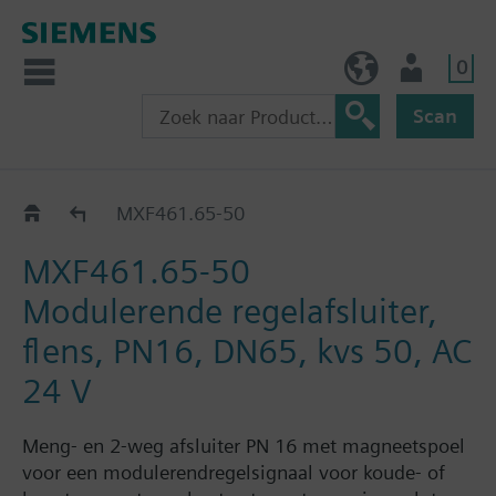
0
BE (nl)
Gebruiker
Scan
MXF461..
MXF461.65-50
MXF461.65-50
Modulerende regelafsluiter,
flens, PN16, DN65, kvs 50, AC
24 V
Meng- en 2-weg afsluiter PN 16 met magneetspoel
voor een modulerendregelsignaal voor koude- of