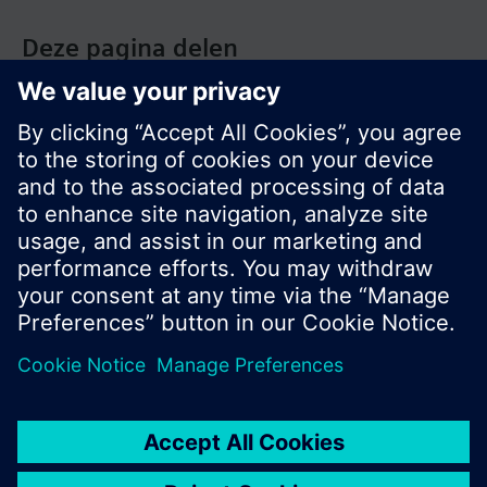
Deze pagina delen
© Siemens Nederland N.V. 2017
Productportfolio en prijzen kunnen variëren per
land
Bescherming persoonsgegevens
Gebruikershandleiding