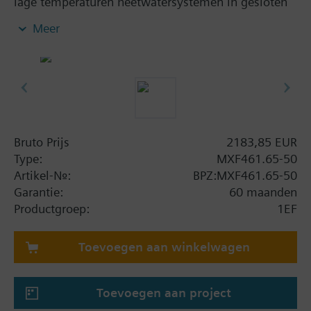
lage temperaturen heetwatersystemen in gesloten
circuits. Met geïntergreerde klepstandregeling,
Meer
positie feedbacksignaal, nulspanningsterugloop en
handbediening.
Aanvullende informatie
Wanneer toegepast als 2 -weg afsluiter, Dan moet
poort B worden afgesloten met de bijbehorende
accessoires (bouten,blindflens,en pakking).
Bruto Prijs
2183,85 EUR
MXF461..P afsluiters voor media met minerale
Type:
MXF461.65-50
oliën (data sheet N4455)
Artikel-Nr.:
BPZ:MXF461.65-50
MXF461..M silicone-vrije afsluiter, DN15...DN50
Garantie:
60 maanden
(data sheet N4455)
Productgroep:
1EF
MXF461.. Zijn UL gekeurd
Waarschuwing
Toevoegen aan winkelwagen
LET OP!:
De afsluiter mag alleen als meng- of
doorstroomafsluiter, niet als verdeelafsluiter,
Toevoegen aan project
worden gebruikt. Bij gebruik als