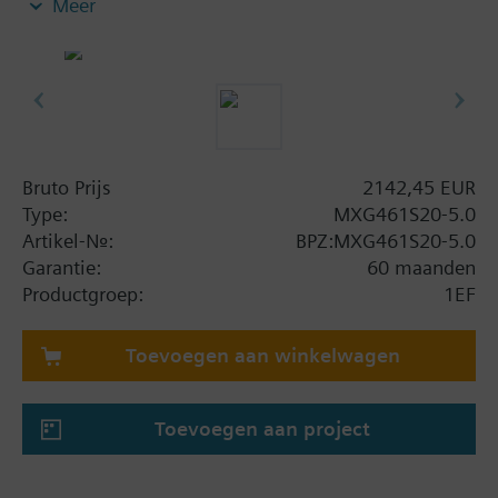
Meer
idustriëletoepassingen in gesloten circuits.
Met standregeling, standterugmeldingssignaal,
nulspanningsterugloopfunctie, handbediening.
Aanvullende informatie
MXG469S... afsluiters zijn UL gecertificeerd.
Bruto Prijs
2142,45 EUR
Waarschuwing
Type:
MXG461S20-5.0
LET OP!:
Artikel-Nr.:
BPZ:MXG461S20-5.0
De afsluiter mag alleen als meng- of
Garantie:
60 maanden
doorstroomafsluiter, niet als verdeelafsluiter,
Productgroep:
1EF
worden gebruikt. Bij gebruik als
doorstroomafsluiter moet poort B door de
meegeleverde blindplaat en een wartelmoer
Toevoegen aan winkelwagen
worden afgesloten.
Toevoegen aan project