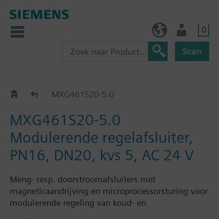
0
BE (nl)
Gebruiker
Scan
MXG461S..
MXG461S20-5.0
MXG461S20-5.0
Modulerende regelafsluiter,
PN16, DN20, kvs 5, AC 24 V
Meng- resp. doorstroomafsluiters met
magneticaandrijving en microprocessorsturing voor
modulerende regeling van koud- en
warmwaterinstallaties, alsmede in