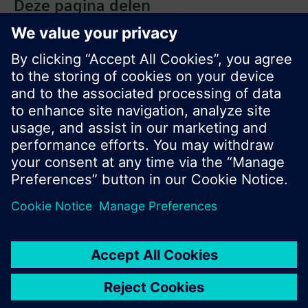
Deze pagina delen
© Siemens Nederland N.V. 2017
Productportfolio en prijzen kunnen variëren per
land
Bescherming persoonsgegevens
Gebruikershandleiding