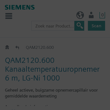
0
BE (nl)
Gebruiker
Scan
QAM21..
QAM2120.600
QAM2120.600
Kanaaltemperatuuropnemer
6 m, LG-Ni 1000
Geheel actieve, buigzame opnemercapillair voor
gemiddelde waardemeting
Aanvullende informatie