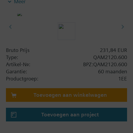
Meer
In de leveringsomvang zijn montageflens AQM63.0
en zonodig montagehouders begrepen.
Bruto Prijs
231,84 EUR
Type:
QAM2120.600
Artikel-Nr.:
BPZ:QAM2120.600
Garantie:
60 maanden
Productgroep:
1EE
Toevoegen aan winkelwagen
Toevoegen aan project