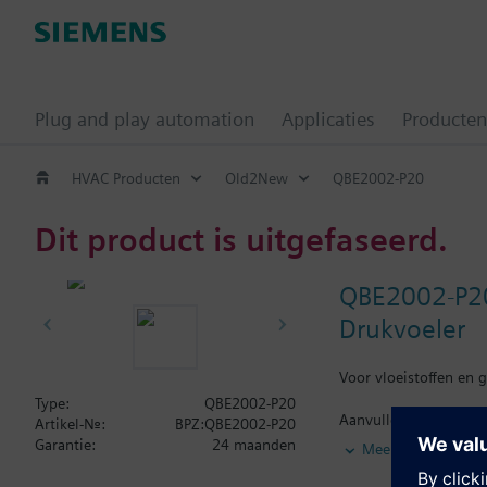
Plug and play automation
Applicaties
Producten
HVAC Producten
Old2New
QBE2002-P20
Dit product is uitgefaseerd.
QBE2002-P2
Drukvoeler
Voor vloeistoffen en 
Type:
QBE2002-P20
Aanvullende informat
Artikel-Nr.:
BPZ:QBE2002-P20
Geschikt voor olieho
Garantie:
24 maanden
Meer