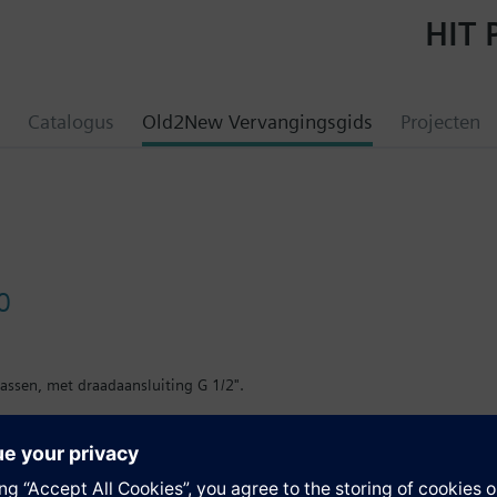
HIT 
Catalogus
Old2New Vervangingsgids
Projecten
0
gassen, met draadaansluiting G 1/2".
ie
udende media.