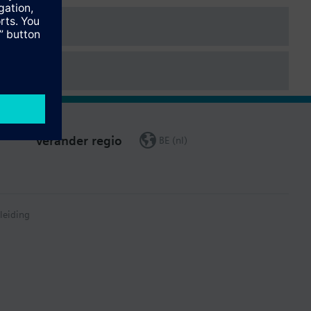
Verander regio
BE (nl)
leiding