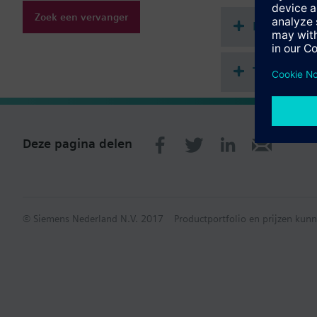
Zoek een vervanger
Document
Technisch
Deze pagina delen
© Siemens Nederland N.V. 2017
Productportfolio en prijzen kunn