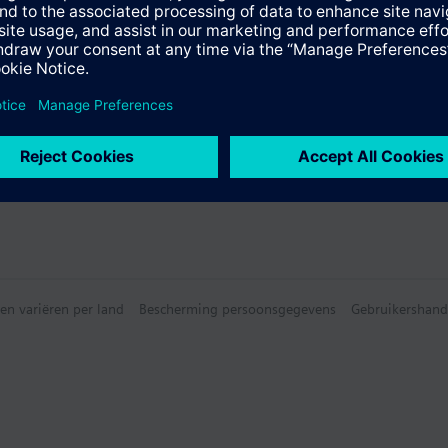
en
e samenvatting
en variëren per land
Bescherming persoonsgegevens
Gebruikershand