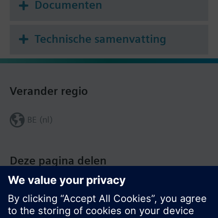
Documenten
Technische samenvatting
Verander regio
BE (nl)
Deze pagina delen