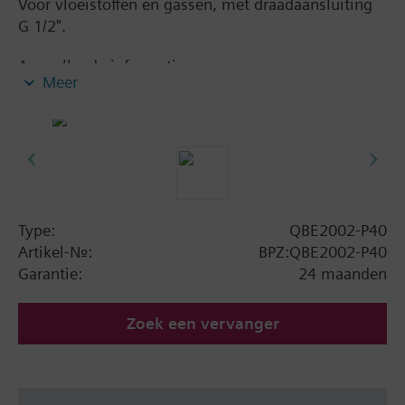
Voor vloeistoffen en gassen, met draadaansluiting
G 1/2".
Aanvullende informatie
Meer
Geschikt voor oliehoudende media.
Type:
QBE2002-P40
Artikel-Nr.:
BPZ:QBE2002-P40
Garantie:
24 maanden
Zoek een vervanger