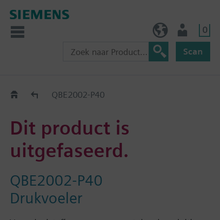
0
BE (nl)
Gebruiker
Scan
Old2New
QBE2002-P40
Dit product is
uitgefaseerd.
QBE2002-P40
Drukvoeler