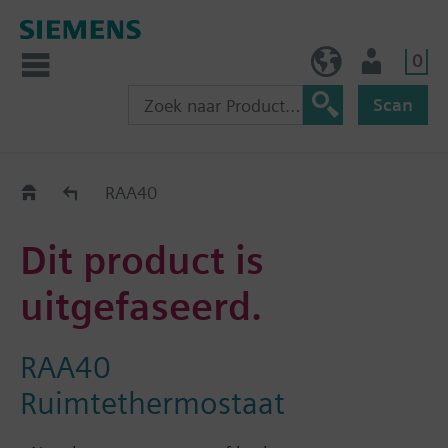
0
BE (nl)
Gebruiker
Scan
Old2New
RAA40
Dit product is
uitgefaseerd.
RAA40
Ruimtethermostaat