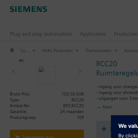
Plug and play automation
Applicaties
Producten
Catalogus
HVAC Producten
Thermostaten
Autono
RCC20
Ruimteregela
- ingang voor chang
- ingang voor afstand
Bruto Prijs
103,50 EUR
- uitgangen voor 3-to
Type:
RCC20
- besturingsuitgang 
Artikel-Nr.:
BPZ:RCC20
Meer
- instelbare schakeld
Garantie:
24 maanden
- instelbare dode zone
Productgroep:
1E9
- ingang voor retour
- vorstbeveiligingsbed
Document
Toevoegen aan