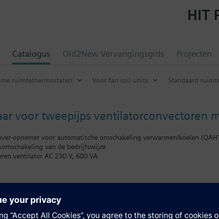
HIT 
Catalogus
Old2New Vervangingsgids
Projecten
me ruimtethermostaten
Voor fan coil units
Standaard ruimte
ar voor tweepijps ventilatorconvectoren 
eover-opnemer voor automatische omschakeling verwarmen/koelen (QAH
somschakeling van de bedrijfswijze
eren ventilator AC 230 V, 600 VA
AC 230 V, 300 VA, verwarmingselement 1250 VA
ifferentie (verwarmen 1K of 4K, koelen 0,5K of 2K)
 (2K of 5K)
luchtopnemer (QAH11.1)
rijf
en