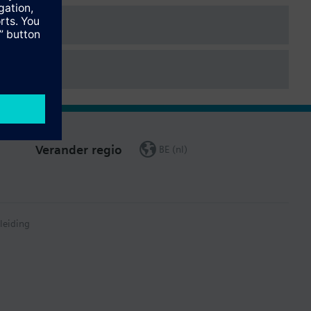
Verander regio
BE (nl)
leiding