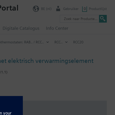
Portal
BE (nl)
Gebruiker
0
Productlijst
Digitale Catalogus
Info Center
thermostaten: RAB.. / RCC..
RCC..
RCC20
met elektrisch verwarmingselement
11.1)