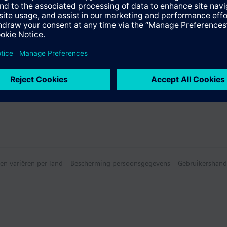
ie
extra opnemers zie: opnemers voor RCC../RCU../RDF../RDX..
e samenvatting
e products
en variëren per land
Bescherming persoonsgegevens
Gebruikershand