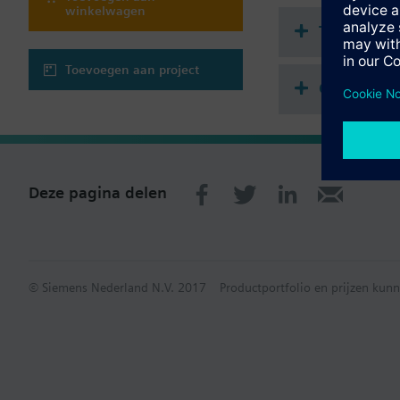
Aanvullende informat
winkelwagen
Voor change over- en 
Technisch
Toevoegen aan project
Compatibl
Deze pagina delen
© Siemens Nederland N.V. 2017
Productportfolio en prijzen kunn