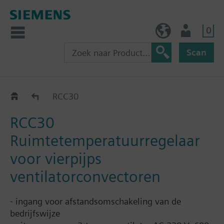
0
BE (nl)
Gebruiker
Scan
RCC..
RCC30
RCC30
Ruimtetemperatuurregelaar
voor vierpijps
ventilatorconvectoren
- ingang voor afstandsomschakeling van de
bedrijfswijze