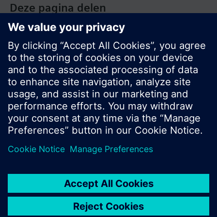
Deze pagina delen
© Siemens Nederland N.V. 2017
Productportfolio en prijzen kunnen variëren per
land
Bescherming persoonsgegevens
Gebruikershandleiding