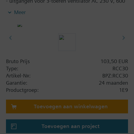
- uitgangen voor 3-toeren ventilator AC 230 V, 600
VA
Meer
- besturingsuitgangen AC 230 V, 300 VA
- instelbare schakeldifferentie (verwarmen 1K of 4K,
koelen 0,5K of 2K)
- instelbare dode zone (2K of 5K)
- ingang voor retourluchtopnemer (QAH11.1)
- vorstbeveiligingsbedrijf
Bruto Prijs
103,50 EUR
Aanvullende informatie
Type:
RCC30
Voor change over- en extra opnemers zie: opnemers
Artikel-Nr.:
BPZ:RCC30
voor RCC../RCU../RDF../RDX..
Garantie:
24 maanden
Productgroep:
1E9
Toevoegen aan winkelwagen
Toevoegen aan project